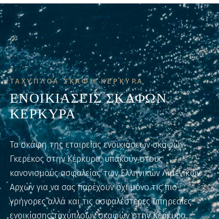
ΤΑΧΥΠΛΟΑ ΣΚΑΦΗ ΚΕΡΚΥΡΑ
ΕΝΟΙΚΙΑΣΕΙΣ ΣΚΑΦΩΝ
ΚΕΡΚΥΡΑ
Τα σκάφη της εταιρείας ενοικιάσεων σκαφών
Γκερέκος στην Κέρκυρα, υπακούν στους
κανονισμούς ασφαλείας των Ελληνικών Λιμενικών
Αρχών για να σας παρέχουν όχι μόνο τις πιο
γρήγορες αλλά και τις ασφαλέστερες υπηρεσίες
ενοικίασης ταχύπλοων σκαφών στην Κέρκυρα.