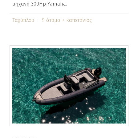
μηχανή 300Hp Yamaha.
Ταχύπλοο
9 άτομα + καπετάνιος