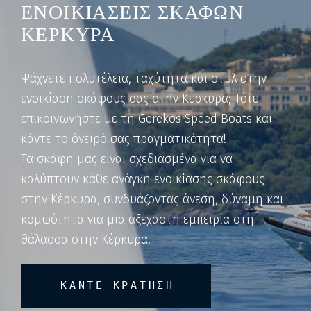
ΕΝΟΙΚΙΑΣΕΙΣ ΣΚΑΦΩΝ
ΚΕΡΚΥΡΑ
Ψάχνετε πολυτέλεια, ταχύτητα και στυλ στην
ενοικίαση σκάφους σας στην Κέρκυρα; Τότε
επικοινωνήστε με τη Gerekos Speed Boats και
κάντε το όνειρό σας πραγματικότητα!
Τα σκάφη μας είναι σχεδιασμένα για να
καλύπτουν κάθε ανάγκη ενοικίασης σκάφους
στην Κέρκυρα, συνδυάζοντας άνεση, δύναμη και
κομψότητα για μια αξέχαστη εμπειρία στη
θάλασσα στην Κέρκυρα.
ΚΑΝΤΕ ΚΡΑΤΗΣΗ